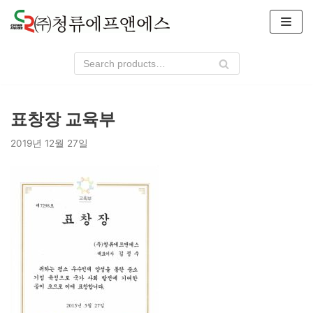
콘
텐
츠
로
건
너
표창장 교육부
뛰
기
2019년 12월 27일