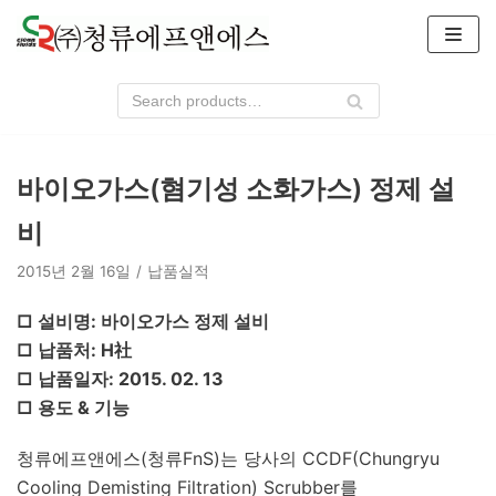
콘
텐
츠
로
건
너
바이오가스(혐기성 소화가스) 정제 설
뛰
기
비
2015년 2월 16일
납품실적
□ 설비명: 바이오가스 정제 설비
□ 납품처: H社
□ 납품일자: 2015. 02. 13
□ 용도 & 기능
청류에프앤에스(청류FnS)는 당사의 CCDF(Chungryu
Cooling Demisting Filtration) Scrubber를