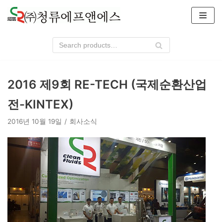
콘
텐
츠
로
건
너
2016 제9회 RE-TECH (국제순환산업
뛰
기
전-KINTEX)
2016년 10월 19일
회사소식