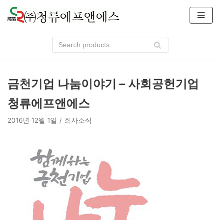
콘
텐
츠
로
건
너
금천기업 나눔이야기 – 사회공헌기업
뛰
기
청류에프앤에스
2016년 12월 1일
회사소식