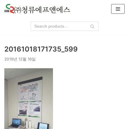
콘
텐
츠
로
건
너
20161018171735_599
뛰
기
2019년 12월 16일