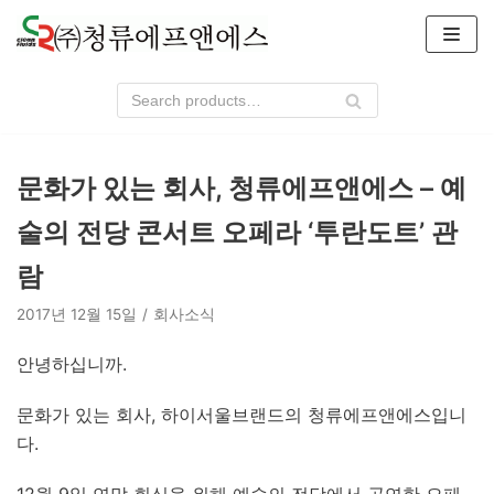
콘
텐
츠
로
건
너
문화가 있는 회사, 청류에프앤에스 – 예
뛰
기
술의 전당 콘서트 오페라 ‘투란도트’ 관
람
2017년 12월 15일
회사소식
안녕하십니까.
문화가 있는 회사, 하이서울브랜드의 청류에프앤에스입니
다.