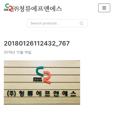
콘
텐
츠
로
건
너
20180126112432_767
뛰
기
2019년 12월 16일