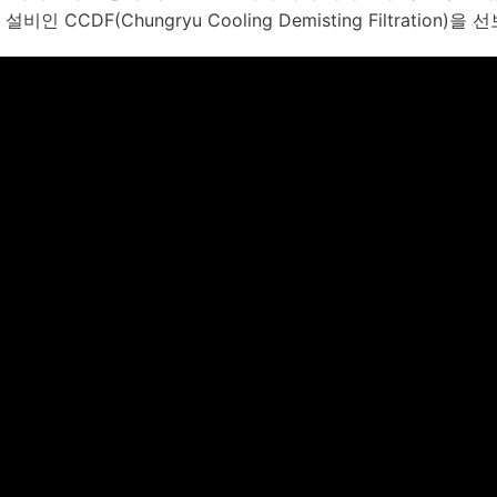
 CCDF(Chungryu Cooling Demisting Filtration)을