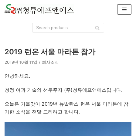
콘
텐
츠
로
건
너
2019 런온 서울 마라톤 참가
뛰
기
2019년 10월 11일
회사소식
안녕하세요.
청정 여과 기술의 선두주자 (주)청류에프앤에스입니다.
​오늘은 가을맞이 2019년 뉴발란스 런온 서울 마라톤에 참
가한 소식을 전달 드리려고 합니다.