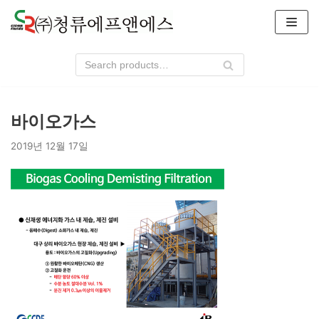
콘
텐
츠
로
건
너
바이오가스
뛰
기
2019년 12월 17일