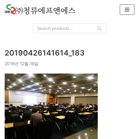
콘
텐
츠
로
건
너
20190426141614_183
뛰
기
2019년 12월 16일