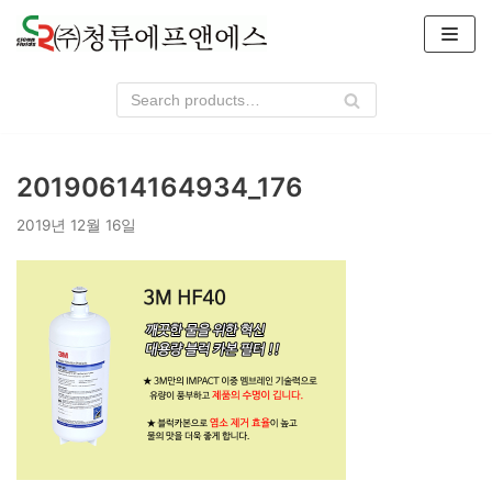
콘
텐
츠
로
건
너
20190614164934_176
뛰
기
2019년 12월 16일