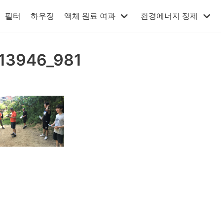
필터
하우징
액체 원료 여과
환경에너지 정제
13946_981