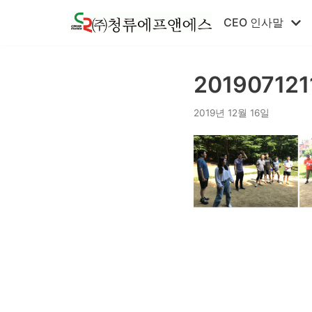
콘
CEO 인사말
텐
츠
로
201907121
건
너
2019년 12월 16일
뛰
기