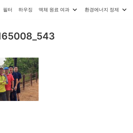
필터
하우징
액체 원료 여과
환경에너지 정제
165008_543