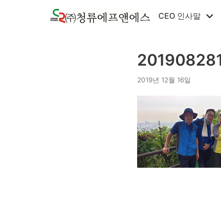
콘
CEO 인사말
텐
츠
로
20190828
건
너
2019년 12월 16일
뛰
기