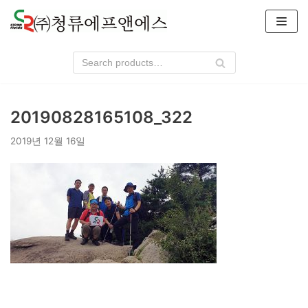
콘
텐
츠
로
건
너
20190828165108_322
뛰
기
2019년 12월 16일