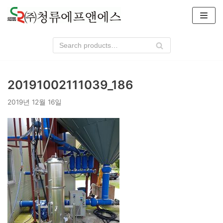
콘
텐
츠
로
건
너
20191002111039_186
뛰
기
2019년 12월 16일