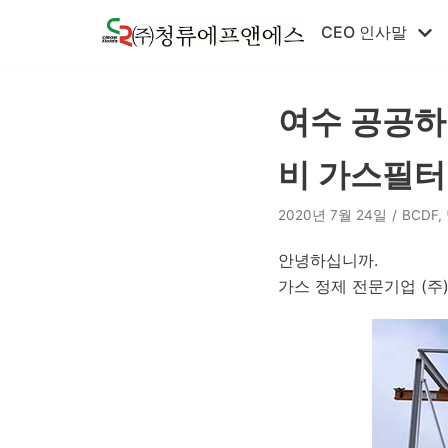
콘
CEO 인사말
텐
츠
로
여수 공공하
건
너
비 가스필터
뛰
기
2020년 7월 24일
BCDF
,
안녕하십니까.
가스 정제 전문기업 (