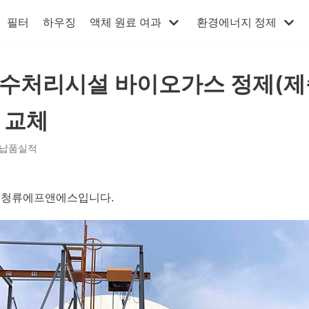
필터
하우징
액체 원료 여과
환경에너지 정제
수처리시설 바이오가스 정제(제
 교체
납품실적
주)청류에프앤에스입니다.