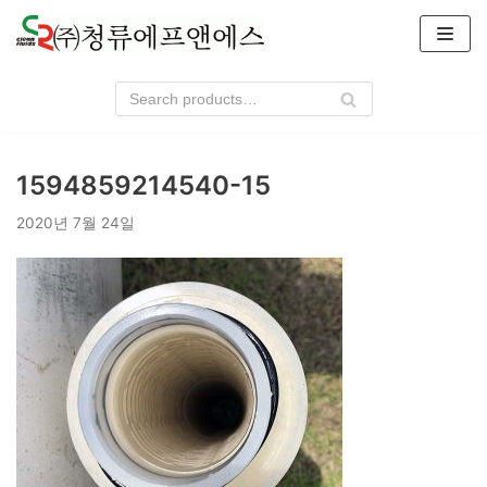
콘
텐
츠
로
건
너
1594859214540-15
뛰
기
2020년 7월 24일