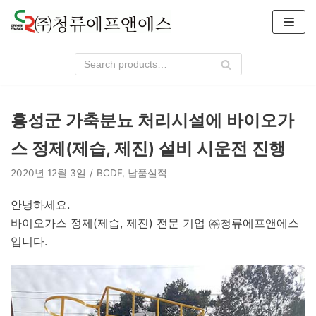
콘
텐
츠
로
건
너
홍성군 가축분뇨 처리시설에 바이오가
뛰
기
스 정제(제습, 제진) 설비 시운전 진행
2020년 12월 3일
BCDF
,
납품실적
안녕하세요.
바이오가스 정제(제습, 제진) 전문 기업 ㈜청류에프앤에스
입니다.