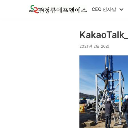
콘
CEO 인사말
텐
츠
로
KakaoTalk
건
너
2021년 2월 26일
뛰
기