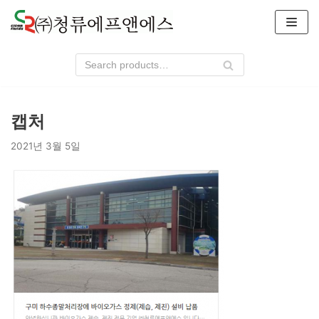
콘
텐
츠
로
건
너
캡처
뛰
기
2021년 3월 5일