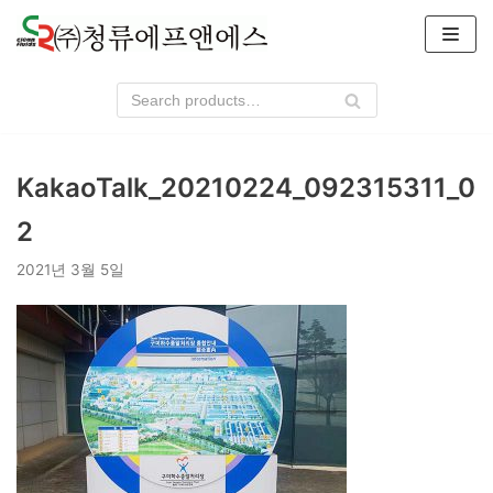
콘
텐
츠
로
건
너
KakaoTalk_20210224_092315311_0
뛰
기
2
2021년 3월 5일