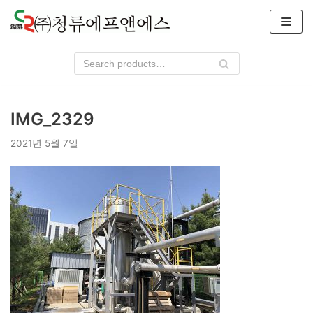
콘
텐
츠
로
건
너
IMG_2329
뛰
기
2021년 5월 7일