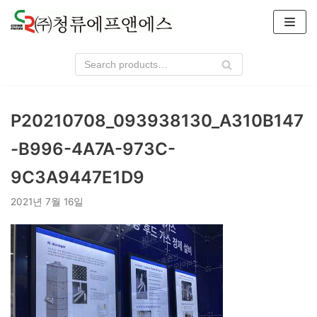
콘
텐
츠
로
건
너
P20210708_093938130_A310B147
뛰
기
-B996-4A7A-973C-
9C3A9447E1D9
2021년 7월 16일