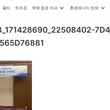
필터
하우징
액체 원료 여과
환경에너지 정제
8_171428690_22508402-7D4
565D76881