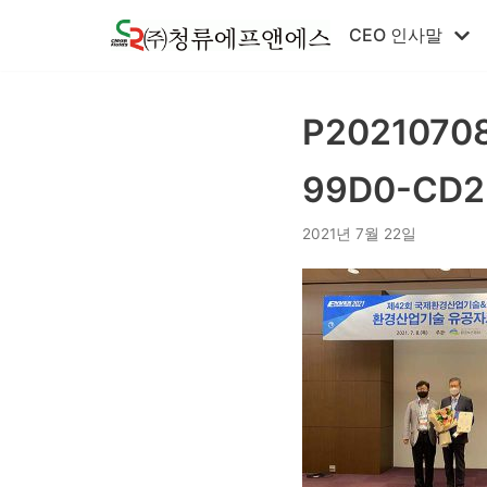
콘
CEO 인사말
텐
츠
로
P2021070
건
너
99D0-CD2
뛰
기
2021년 7월 22일