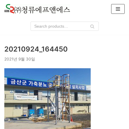
콘
텐
츠
로
건
너
20210924_164450
뛰
기
2021년 9월 30일