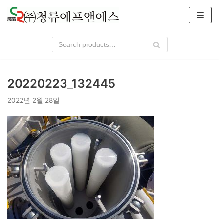
콘
텐
츠
로
건
너
20220223_132445
뛰
기
2022년 2월 28일