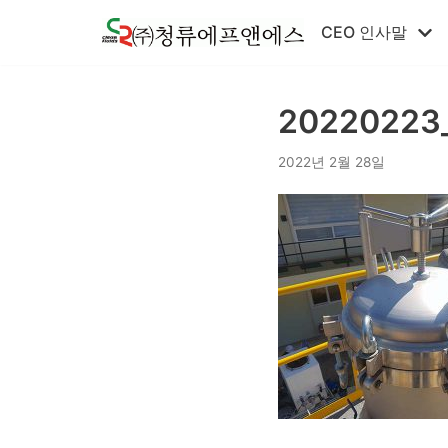
콘
CEO 인사말
텐
츠
로
20220223
건
너
2022년 2월 28일
뛰
기