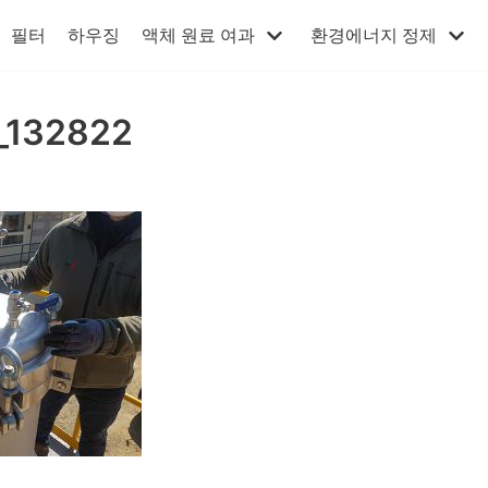
필터
하우징
액체 원료 여과
환경에너지 정제
_132822