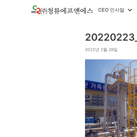
콘
CEO 인사말
텐
츠
로
20220223
건
너
2022년 2월 28일
뛰
기