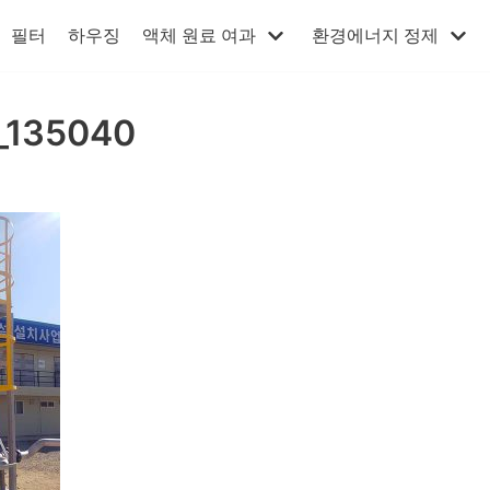
필터
하우징
액체 원료 여과
환경에너지 정제
_135040