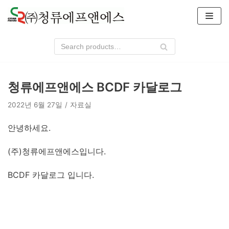
콘
텐
츠
로
건
너
청류에프앤에스 BCDF 카달로그
뛰
기
2022년 6월 27일
자료실
안녕하세요.
(주)청류에프앤에스입니다.
BCDF 카달로그 입니다.