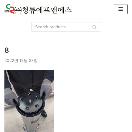
콘
텐
츠
로
건
너
8
뛰
기
2022년 12월 27일