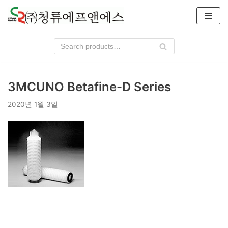
콘
텐
츠
로
건
너
3MCUNO Betafine-D Series
뛰
기
2020년 1월 3일