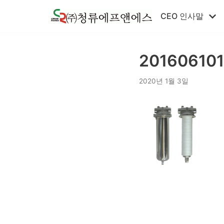
콘
CEO 인사말
텐
츠
로
20160610
건
너
2020년 1월 3일
뛰
기