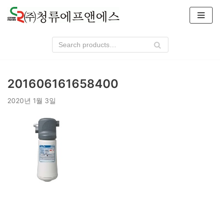
콘
텐
츠
로
건
너
201606161658400
뛰
기
2020년 1월 3일