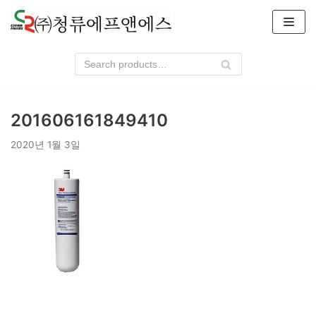
콘
텐
츠
로
건
너
201606161849410
뛰
기
2020년 1월 3일