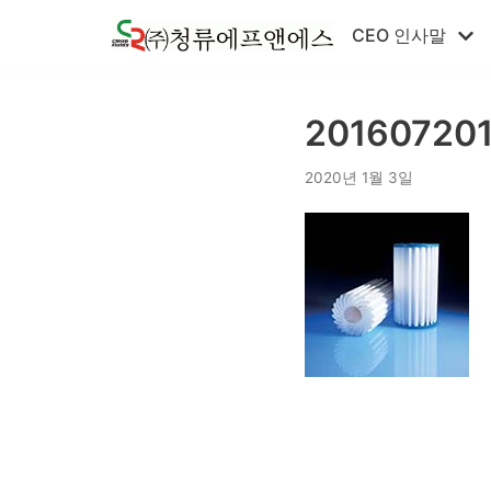
콘
CEO 인사말
텐
츠
로
20160720
건
너
2020년 1월 3일
뛰
기