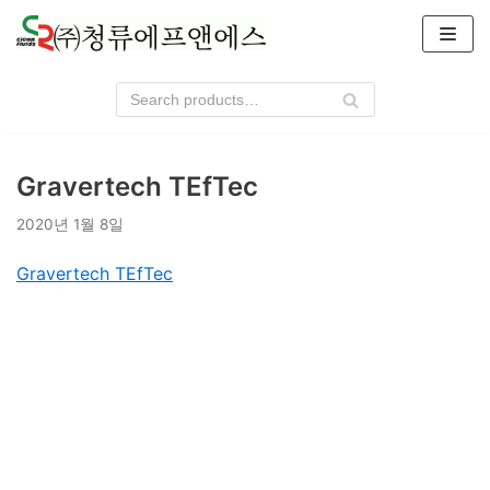
콘
텐
츠
로
건
너
Gravertech TEfTec
뛰
기
2020년 1월 8일
Gravertech TEfTec