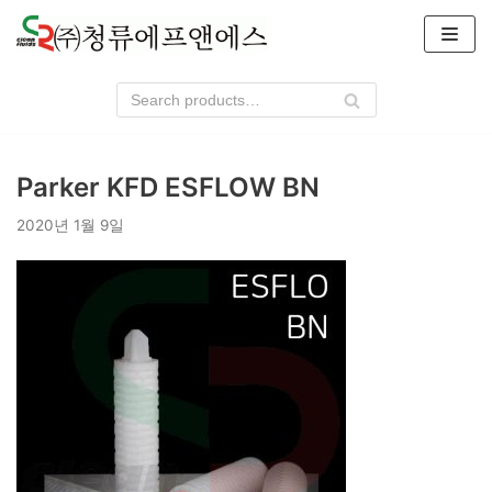
콘
텐
츠
로
건
너
Parker KFD ESFLOW BN
뛰
기
2020년 1월 9일