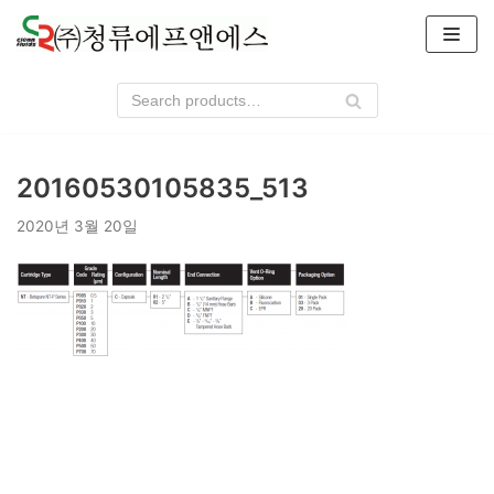
콘
텐
츠
로
건
너
20160530105835_513
뛰
기
2020년 3월 20일