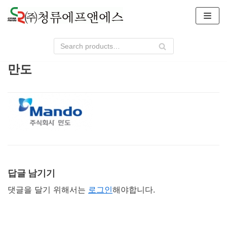
콘
텐
츠
로
건
만도
너
뛰
기
답글 남기기
댓글을 달기 위해서는
로그인
해야합니다.