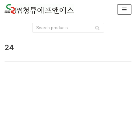
콘
텐
츠
로
건
24
너
뛰
기