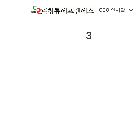
콘
CEO 인사말
텐
츠
로
3
건
너
뛰
기