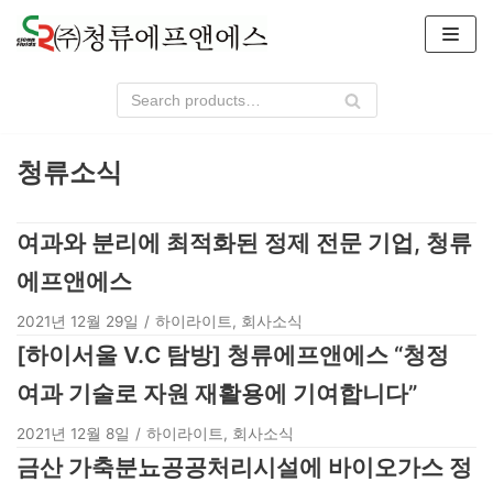
콘
텐
츠
로
건
청류소식
너
뛰
기
여과와 분리에 최적화된 정제 전문 기업, 청류
에프앤에스
2021년 12월 29일
하이라이트
,
회사소식
[하이서울 V.C 탐방] 청류에프앤에스 “청정
여과 기술로 자원 재활용에 기여합니다”
2021년 12월 8일
하이라이트
,
회사소식
금산 가축분뇨공공처리시설에 바이오가스 정