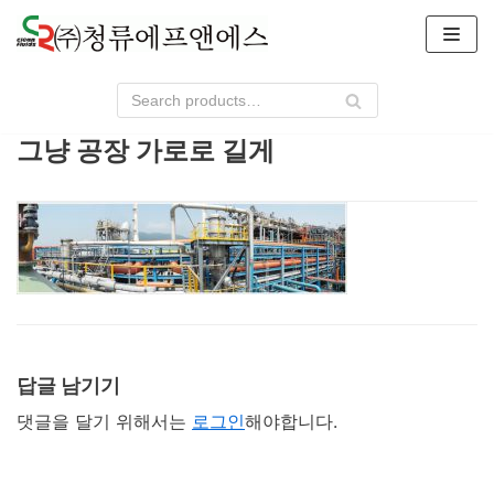
콘
텐
츠
로
건
그냥 공장 가로로 길게
너
뛰
기
답글 남기기
댓글을 달기 위해서는
로그인
해야합니다.