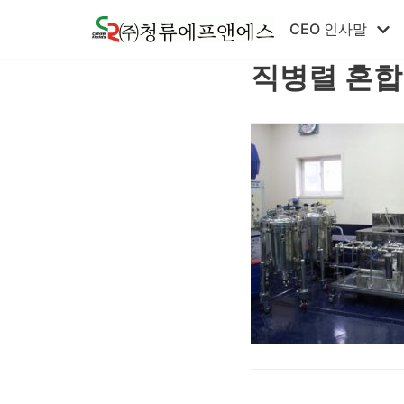
콘
CEO 인사말
텐
츠
직병렬 혼합
로
건
너
뛰
기