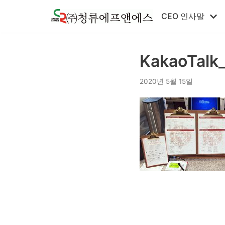
콘
CEO 인사말
텐
츠
로
KakaoTalk
건
너
2020년 5월 15일
뛰
기