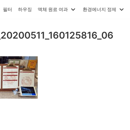
필터
하우징
액체 원료 여과
환경에너지 정제
_20200511_160125816_06