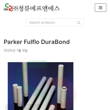
콘
텐
츠
로
건
너
Parker Fulflo DuraBond
뛰
기
2020년 1월 9일