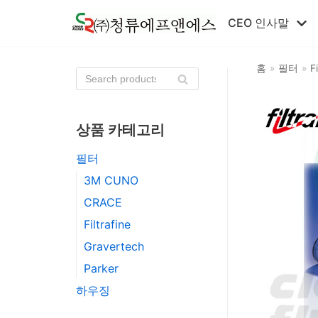
콘
CEO 인사말
텐
츠
홈
»
필터
»
F
로
건
너
뛰
상품 카테고리
기
필터
3M CUNO
CRACE
Filtrafine
Gravertech
Parker
하우징