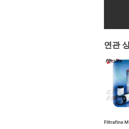
연관 
Filtrafine 