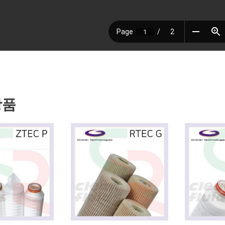
ravertech #graverfilter #gravertechfilter #graverqma #qma
#그레이버필터
상품