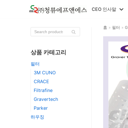
콘
CEO 인사말
텐
츠
홈
»
필터
»
G
로
건
너
뛰
상품 카테고리
기
필터
3M CUNO
CRACE
Filtrafine
Gravertech
Parker
하우징