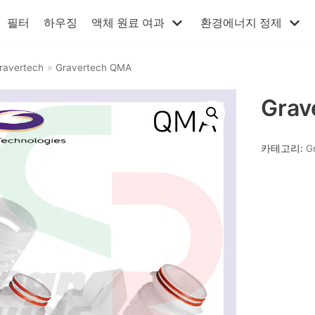
필터
하우징
액체 원료 여과
환경에너지 정제
ravertech
»
Gravertech QMA
Grav
카테고리:
G