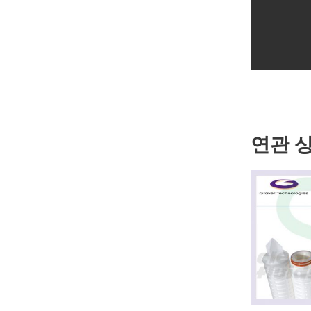
#graver #g
#그레이버 
연관 