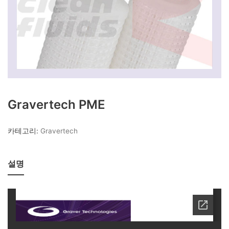
하우징
어플리케이션
Chemical
Electronic
Industrial
Petrochemical
Gravertech PME
특징
카테고리:
Gravertech
대용량
수분제거
설명