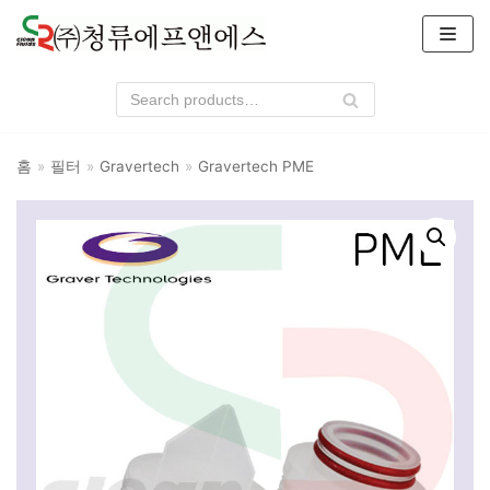
콘
텐
츠
로
건
너
홈
»
필터
»
Gravertech
»
Gravertech PME
뛰
기
상품 카테고리
필터
3M CUNO
CRACE
Filtrafine
Gravertech
Parker