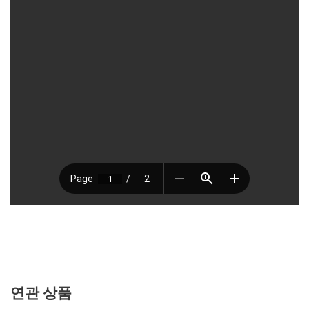
#graver #gravertech #graverfilter #gravertechfilter
#graverpme #pme
#그레이버 #그레이버필터
연관 상품